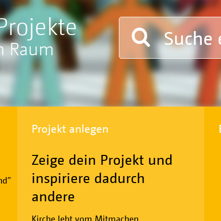
Projekte
en Raum
Projekt anlegen
Zeige dein Projekt und
inspiriere dadurch
nd”
andere
Kirche lebt vom Mitmachen.