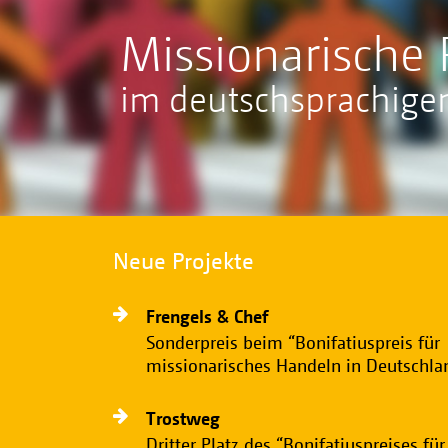
Missionarische 
im deutschsprachig
Neue Projekte
Frengels & Chef
Sonderpreis beim “Bonifatiuspreis für
missionarisches Handeln in Deutschla
Trostweg
Dritter Platz des “Bonifatiuspreises für