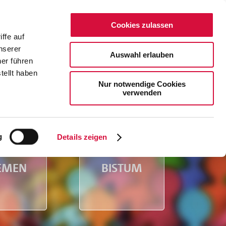
Cookies zulassen
ffe auf
nserer
ks
Literatur
Förderung
Suche
Auswahl erlauben
er führen
tellt haben
Nur notwendige Cookies
verwenden
g
Details zeigen
EMEN
BISTUM